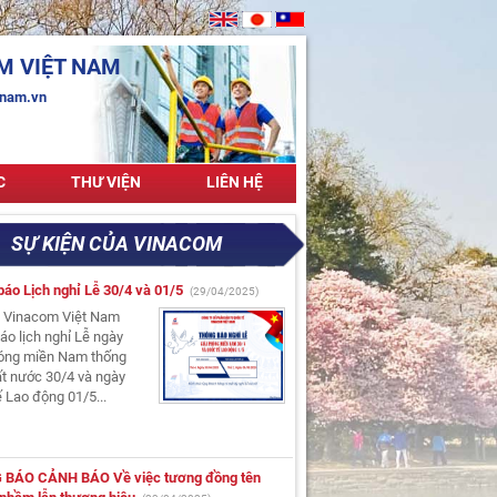
M VIỆT NAM
tnam.vn
C
THƯ VIỆN
LIÊN HỆ
SỰ KIỆN CỦA VINACOM
báo Lịch nghỉ Lễ 30/4 và 01/5
(29/04/2025)
y Vinacom Việt Nam
áo lịch nghỉ Lễ ngày
hóng miền Nam thống
t nước 30/4 và ngày
 Lao động 01/5...
BÁO CẢNH BÁO Về việc tương đồng tên