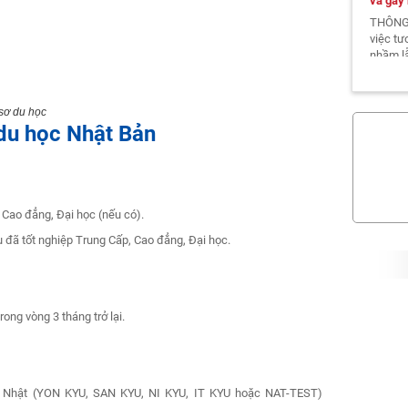
và gây
THÔNG
việc tư
nhầm lẫ
 sơ du học
du học Nhật Bản
THÔNG
2025
(
Thông b
Nguyên
phần Đ
Cao đẳng, Đại học (nếu có).
Việt Na
ã tốt nghiệp Trung Cấp, Cao đẳng, Đại học.
THÔNG
2/9
(29
ong vòng 3 tháng trở lại.
Thông b
Khánh 
Cổ phần
Vinacom
g Nhật (YON KYU, SAN KYU, NI KYU, IT KYU hoặc NAT-TEST)