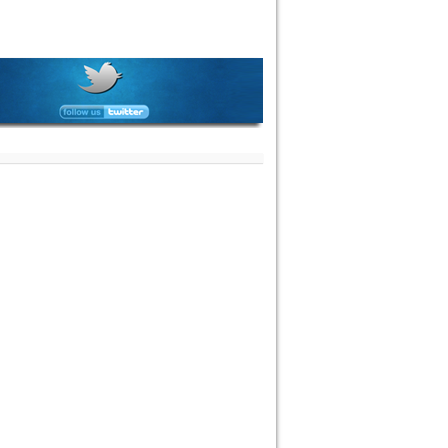
cáo về tình trạng lừa đảo người lao động đi
c ở nước ngoài trên môi trường
(29/05/2024)
an qua, vẫn còn tình
ột số cá nhân, tổ chức
nh các doanh nghiệp
ấp Giấy phép hoạt động
 để lừa đảo tuyển d...
BÁO MẠO DANH CÔNG TY CP ĐẦU TƯ
TẾ VINACOM VIỆT NAM ĐỂ TUYỂN LAO
I LÀM VIỆC TẠI ÚC
RALIA)
(03/05/2024)
, Công ty Vinacom Việt
ận được phản ánh của
ứng viên, người lao
ặc biệt là tại khu vực
hố Hồ Chí Minh về vi...
BÁO GIẢ MẠO THÔNG TIN PHÁP NHÂN VÀ
 THÔNG TIN ĐIỆN TỬ CỦA CÔNG TY CỔ
ĐẦU TƯ QUỐC TẾ VINACOM VIỆT
25/04/2024)