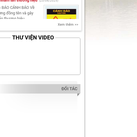
 nhầm lẫn thương hiệu
(23/04/2025)
 BÁO CẢNH BÁO Về
ơng đồng tên và gây
n thương hiệu...
Xem thêm >>
THƯ VIỆN VIDEO
 BÁO LỊCH NGHỈ TẾT NGUYÊN ĐÁN
23/01/2025)
áo lịch nghỉ Tết
 Đán 2025 Công ty Cổ
ầu tư Quốc tế Vinacom
m....
ĐỐI TÁC
 BÁO LỊCH NGHỈ LỄ QUỐC KHÁNH
/08/2024)
áo lịch nghỉ Lễ Quốc
2/9 năm 2024 công ty
 đầu tư Quốc tế
 Việt Nam....