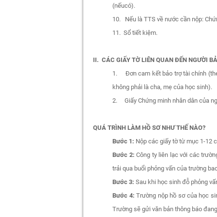
(nếucó).
10. Nếu là TTS về nước cần nộp: Chứn
11. Sổ tiết kiệm.
II. CÁC GIẤY TỜ LIÊN QUAN ĐẾN NGƯỜI B
1. Đơn cam kết bảo trợ tài chính (the
không phải là cha, mẹ của học sinh).
2. Giấy Chứng minh nhân dân của ngườ
QUÁ TRÌNH LÀM HỒ SƠ NHƯ THẾ NÀO?
Bước 1:
Nộp các giấy tờ từ mục 1-12 
Bước 2:
Công ty liên lạc với các trườ
trải qua buổi phỏng vấn của trường bao 
Bước 3:
Sau khi học sinh đỗ phỏng vấn
Bước 4:
Trường nộp hồ sơ của học sinh
Trường sẽ gửi văn bản thông báo đang t