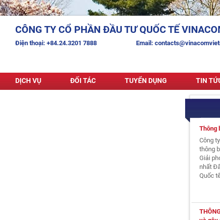
CÔNG TY CỔ PHẦN ĐẦU TƯ QUỐC TẾ VINACO
Điện thoại:
+84.24.3201 7888
Email:
contacts@vinacomvie
DỊCH VỤ
ĐỐI TÁC
TUYỂN DỤNG
TIN TỨ
Thông 
Công t
thông b
Giải p
nhất Đấ
Quốc tế
THÔNG 