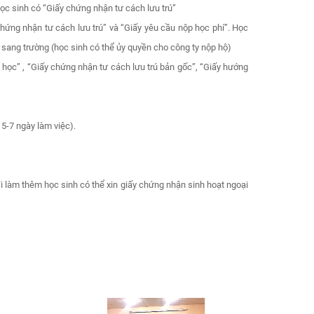
CẢNH 
học sinh có “Giấy chứng nhận tư cách lưu trú”
TIN P
hứng nhận tư cách lưu trú” và “Giấy yêu cầu nộp học phí”. Học
THÔNG 
CÔNG 
í sang trường (học sinh có thể ủy quyền cho công ty nộp hộ)
QUỐC 
học” , “Giấy chứng nhận tư cách lưu trú bản gốc”, “Giấy hướng
NAM...
Thông b
Thông b
01/5 n
phần Đ
Việt Na
5-7 ngày làm việc).
 làm thêm học sinh có thể xin giấy chứng nhận sinh hoạt ngoại
THÔNG
GIÁP 
Thông b
Nguyên
Công t
tế Vina
THÔNG