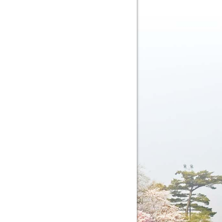
BÁO GIẢ MẠO THÔNG
HÁP NHÂN VÀ TRANG
TIN ĐIỆN TỬ CỦA
TY CỔ PHẦN ĐẦU TƯ
TẾ VINACOM VIỆT
áo lịch nghỉ Lễ 30/4 - 01/5
(25/04/2024)
áo lịch nghỉ Lễ 30/4 và
ăm 2024 Công ty Cổ
ầu tư Quốc tế Vinacom
m....
 BÁO LỊCH NGHỈ LỄ TẾT NGUYÊN ĐÁN
THÌN 2024
(05/02/2024)
áo lịch nghỉ lễ Tết
 Đán Giáp Thìn 2024
y Cổ phần Đầu tư Quốc
com Việt Nam....
 BÁO LỊCH NGHỈ LỄ TẾT DƯƠNG NĂM