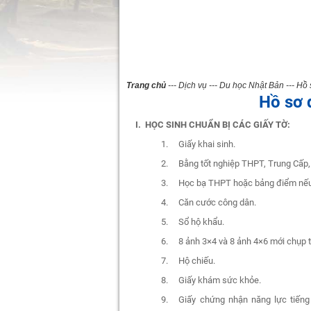
Trang chủ
--- Dịch vụ
--- Du học Nhật Bản
--- Hồ
Hồ sơ 
I. HỌC SINH CHUẨN BỊ CÁC GIẤY TỜ:
1. Giấy khai sinh.
2. Bằng tốt nghiệp THPT, Trung Cấp, 
3. Học bạ THPT hoặc bảng điểm nếu đ
4. Căn cước công dân.
5. Sổ hộ khẩu.
6. 8 ảnh 3×4 và 8 ảnh 4×6 mới chụp tr
7. Hộ chiếu.
8. Giấy khám sức khỏe.
9. Giấy chứng nhận năng lực tiến