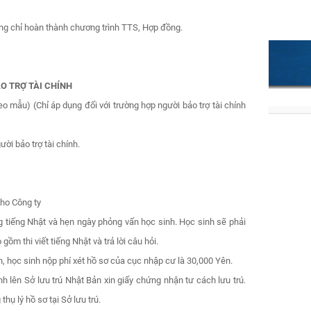
g chỉ hoàn thành chương trình TTS, Hợp đồng.
Khuyến 
làm việ
mạng
Thời gi
trạng m
ẢO TRỢ TÀI CHÍNH
mạo da
o mẫu) (Chỉ áp dụng đối với trường hợp người bảo trợ tài chính
được c
dịch vụ
i bảo trợ tài chính.
CẢNH 
QUỐC 
ĐỘNG Đ
(AUST
Gần đây
cho Công ty
Nam nh
ng tiếng Nhật và hẹn ngày phỏng vấn học sinh. Học sinh sẽ phải
một số 
động, đ
gồm thi viết tiếng Nhật và trả lời câu hỏi.
Thành p
, học sinh nộp phí xét hồ sơ của cục nhập cư là 30,000 Yên.
CẢNH 
TRANG
 lên Sở lưu trú Nhật Bản xin giấy chứng nhận tư cách lưu trú.
PHẦN 
hụ lý hồ sơ tại Sở lưu trú.
NAM
(