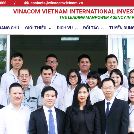
7888
/
contacts@vinacomvietnam.vn
VINACOM VIETNAM INTERNATIONAL INVE
THE LEADING MANPOWER AGENCY IN 
RANG CHỦ
GIỚI THIỆU
DỊCH VỤ
ĐỐI TÁC
TUYỂN DỤN