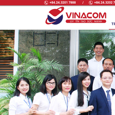
+84.24.3201 7888
/
+84.24.3202 
T