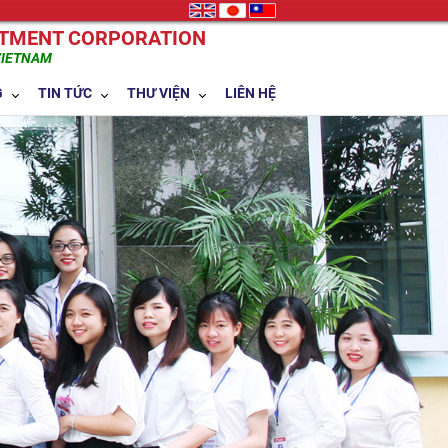
STMENT CORPORATION
VIETNAM
G
TIN TỨC
THƯ VIỆN
LIÊN HỆ